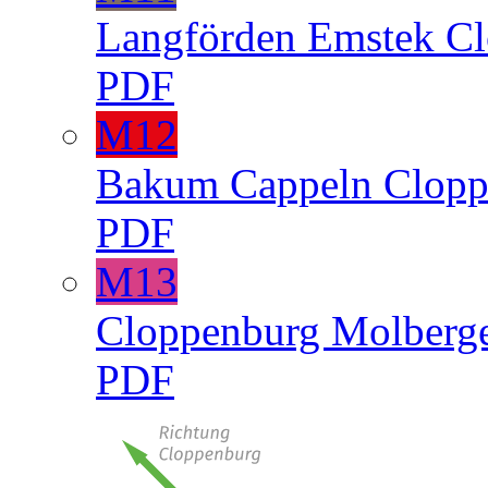
Langförden
Emstek
Cl
PDF
M12
Bakum
Cappeln
Clopp
PDF
M13
Cloppenburg
Molberg
PDF