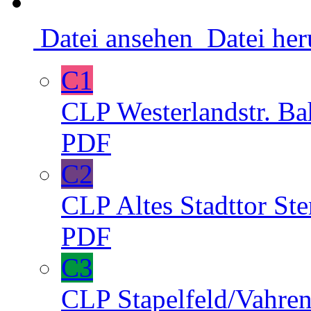
Datei ansehen
Datei her
C1
CLP
Westerlandstr.
Ba
PDF
C2
CLP
Altes Stadttor
St
PDF
C3
CLP
Stapelfeld/Vahre