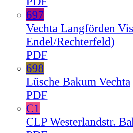
PDF
697
Vechta
Langförden
Vi
Endel/Rechterfeld)
PDF
698
Lüsche
Bakum
Vechta
PDF
C1
CLP
Westerlandstr.
Ba