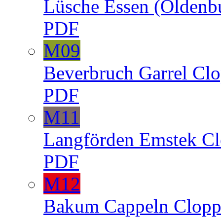
Lüsche
Essen (Oldenb
PDF
M09
Beverbruch
Garrel
Clo
PDF
M11
Langförden
Emstek
Cl
PDF
M12
Bakum
Cappeln
Clopp