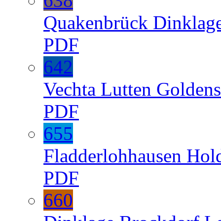
638
Quakenbrück
Dinklag
PDF
642
Vechta
Lutten
Goldens
PDF
655
Fladderlohhausen
Hol
PDF
660