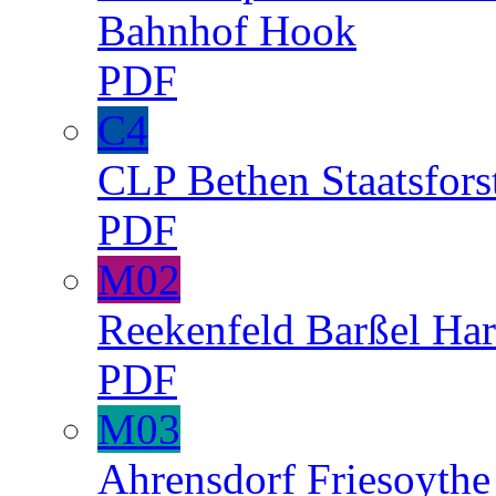
Bahnhof
Hook
PDF
C4
CLP
Bethen
Staatsfors
PDF
M02
Reekenfeld
Barßel
Har
PDF
M03
Ahrensdorf
Friesoyth