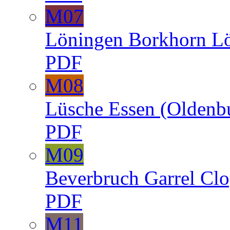
M07
Löningen
Borkhorn
L
PDF
M08
Lüsche
Essen (Oldenb
PDF
M09
Beverbruch
Garrel
Clo
PDF
M11