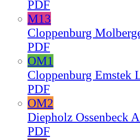
PDF
M13
Cloppenburg
Molberg
PDF
OM1
Cloppenburg
Emstek
PDF
OM2
Diepholz
Ossenbeck
A
PDF