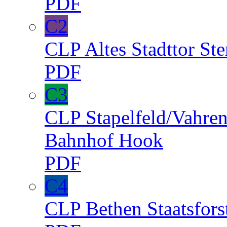
PDF
C2
CLP
Altes Stadttor
St
PDF
C3
CLP
Stapelfeld/Vahre
Bahnhof
Hook
PDF
C4
CLP
Bethen
Staatsfors