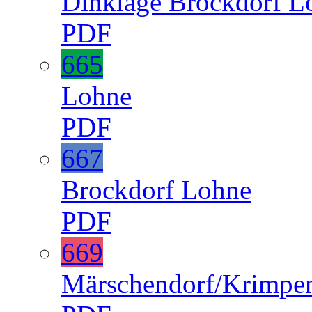
Dinklage
Brockdorf
L
PDF
665
Lohne
PDF
667
Brockdorf
Lohne
PDF
669
Märschendorf/Krimpe