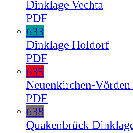
Dinklage
Vechta
PDF
633
Dinklage
Holdorf
PDF
635
Neuenkirchen-Vörde
PDF
638
Quakenbrück
Dinklag