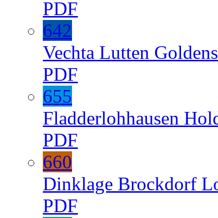
PDF
642
Vechta
Lutten
Goldens
PDF
655
Fladderlohhausen
Hol
PDF
660
Dinklage
Brockdorf
L
PDF