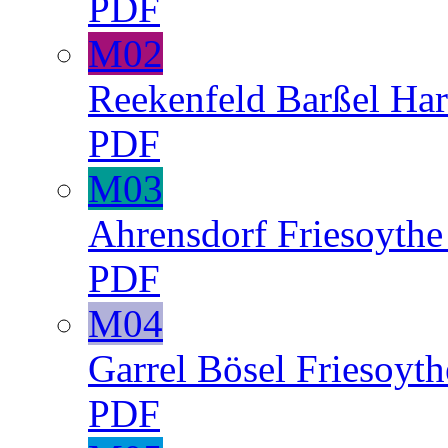
PDF
M02
Reekenfeld
Barßel
Har
PDF
M03
Ahrensdorf
Friesoyth
PDF
M04
Garrel
Bösel
Friesoyth
PDF