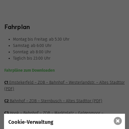
Fahrplan
Montag bis Freitag: ab 5:30 Uhr
Samstag: ab 6:00 Uhr
Sonntag: ab 8:00 Uhr
Täglich bis 23:00 Uhr
Fahrpläne zum Downloaden
C1
Emstekerfeld – ZOB – Bahnhof – Westerlandstr. – Altes Stadttor
(PDF)
C2
Bahnhof – ZOB – Sternbusch – Altes Stadttor (PDF)
C3
Hook – Bahnhof – ZOB – Marktplatz – Galgenmoor –
Vahren/Stapelfeld (PDF)
Cookie-Verwaltung