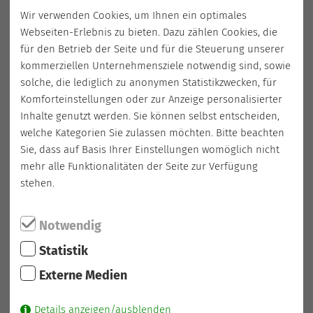
C4
Cloppenburg – Bethen – Staatsforsten (PDF)
Wir verwenden Cookies, um Ihnen ein optimales
Webseiten-Erlebnis zu bieten. Dazu zählen Cookies, die
für den Betrieb der Seite und für die Steuerung unserer
kommerziellen Unternehmensziele notwendig sind, sowie
solche, die lediglich zu anonymen Statistikzwecken, für
Tarif
Komforteinstellungen oder zur Anzeige personalisierter
Inhalte genutzt werden. Sie können selbst entscheiden,
Die Preise gelten nur für die Fahrten mit dem CityBus innerhalb
welche Kategorien Sie zulassen möchten. Bitte beachten
der Stadt Cloppenburg.
Sie, dass auf Basis Ihrer Einstellungen womöglich nicht
mehr alle Funktionalitäten der Seite zur Verfügung
Erwachsene: 2,00 € (einfache Fahrt), 3,80 € (Tagesticket),
19,00 € (Sparticket/Monat)
stehen.
Schüler: 1,80 € (einfache Fahrt), 2,80 € (Tagesticket), 14,00 €
(Sparticket/Monat)
Notwendig
Kinder: 1,20 € (einfache Fahrt), 2,30 € (Tagesticket), 14,00 €
(Sparticket/Monat)
Statistik
Zahlungsmöglichkeiten
Externe Medien
Mit Bargeld im CityBus
Details anzeigen/ausblenden