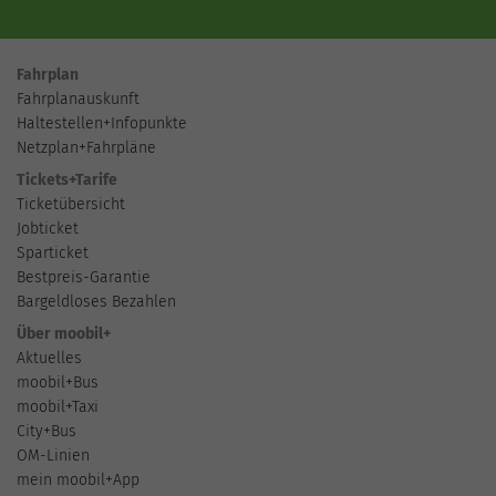
Fahrplan
Fahrplanauskunft
Haltestellen+Infopunkte
Netzplan+Fahrpläne
Tickets+Tarife
Ticketübersicht
Jobticket
Sparticket
Bestpreis-Garantie
Bargeldloses Bezahlen
Über moobil+
Aktuelles
moobil+Bus
moobil+Taxi
City+Bus
OM-Linien
mein moobil+App