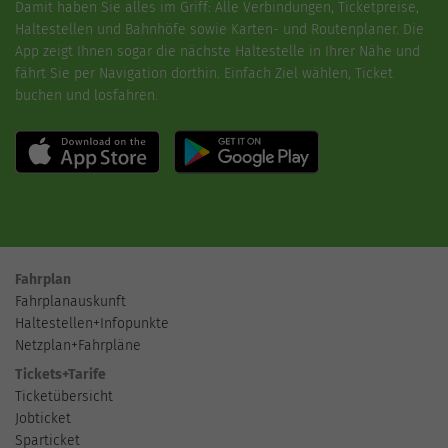
Damit haben Sie alles im Griff: Alle Verbindungen, Ticketpreise,
Haltestellen und Bahnhöfe sowie Karten- und Routenplaner. Die
App zeigt Ihnen sogar die nächste Haltestelle in Ihrer Nähe und
fährt Sie per Navigation dorthin. Einfach Ziel wählen, Ticket
buchen und losfahren.
Fahrplan
Fahrplanauskunft
Haltestellen+Infopunkte
Netzplan+Fahrpläne
Tickets+Tarife
Ticketübersicht
Jobticket
Sparticket