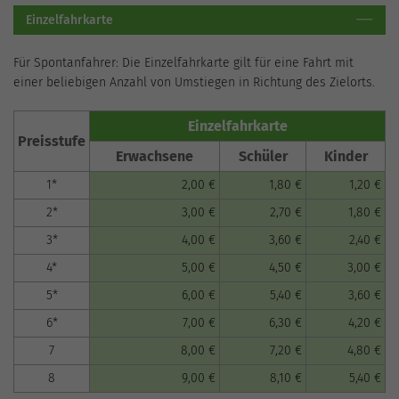
Einzelfahrkarte
Für Spontanfahrer: Die Einzelfahrkarte gilt für eine Fahrt mit
einer beliebigen Anzahl von Umstiegen in Richtung des Zielorts.
Einzelfahrkarte
Preisstufe
Erwachsene
Schüler
Kinder
1*
2,00 €
1,80 €
1,20 €
2*
3,00 €
2,70 €
1,80 €
3*
4,00 €
3,60 €
2,40 €
4*
5,00 €
4,50 €
3,00 €
5*
6,00 €
5,40 €
3,60 €
6*
7,00 €
6,30 €
4,20 €
7
8,00 €
7,20 €
4,80 €
8
9,00 €
8,10 €
5,40 €